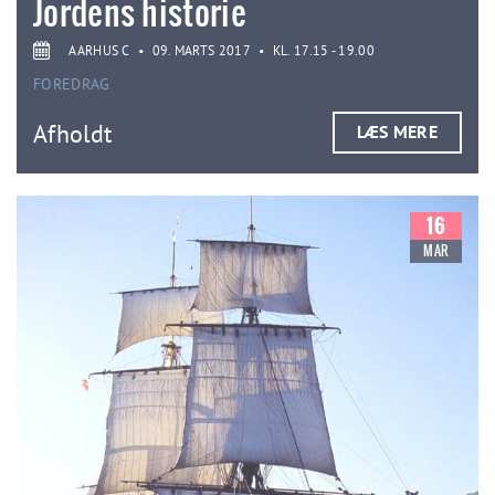
Jordens historie
AARHUS C
•
09. MARTS 2017
•
KL. 17.15 - 19.00
FOREDRAG
Afholdt
LÆS MERE
16
MAR