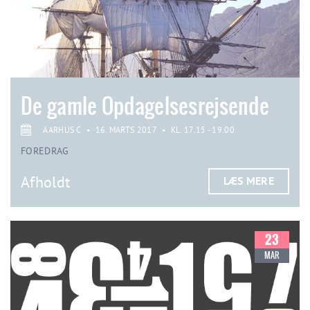
De gamle Opdagelsesrejsende
AARHUS C
•
16. MARTS 2017
•
KL. 17.15 - 19.00
FOREDRAG
Afholdt
LÆS MERE
23
MAR