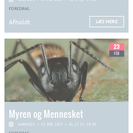
FOREDRAG
Afholdt
LÆS MERE
23
FEB
Myren og Mennesket
AARHUS C
•
23. FEB. 2017
•
KL. 17.15 - 19.00