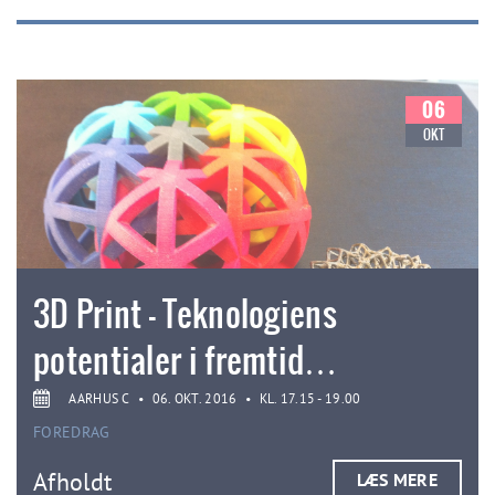
06
OKT
3D Print – Teknologiens
potentialer i fremtid…
AARHUS C
•
06. OKT. 2016
•
KL. 17.15 - 19.00
FOREDRAG
Afholdt
LÆS MERE