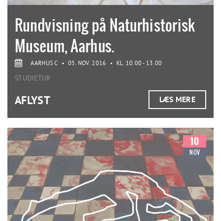
Rundvisning på Naturhistorisk
Museum, Aarhus.
AARHUS C
•
05. NOV. 2016
•
KL. 10.00 - 13.00
STUDIETUR
AFLYST
LÆS MERE
10
NOV