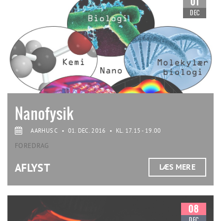
01
DEC
Nanofysik
AARHUS C
•
01. DEC. 2016
•
KL. 17.15 - 19.00
FOREDRAG
AFLYST
LÆS MERE
08
DEC