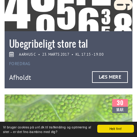
Ubegribeligt store tal
AARHUS C
•
23. MARTS 2017
•
KL. 17.15 - 19.00
FOREDRAG
Afholdt
LÆS MERE
30
MAR
Vi bruger cookies på unf.dk til trafikmåling og optimering af
Helt fint!
sitet – er det fino-bambino med dig?