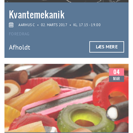
Kvantemekanik
AARHUS C
•
02. MARTS 2017
•
KL. 17.15 - 19.00
FOREDRAG
Afholdt
LÆS MERE
04
MAR