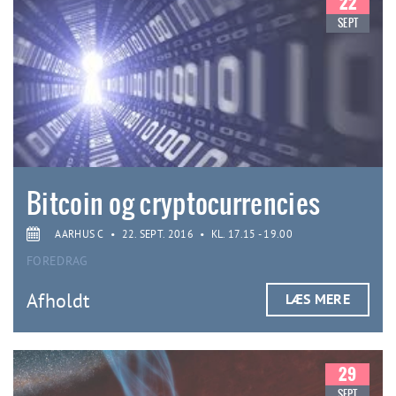
22
SEPT
Bitcoin og cryptocurrencies
AARHUS C
•
22. SEPT. 2016
•
KL. 17.15 - 19.00
FOREDRAG
Afholdt
LÆS MERE
29
SEPT