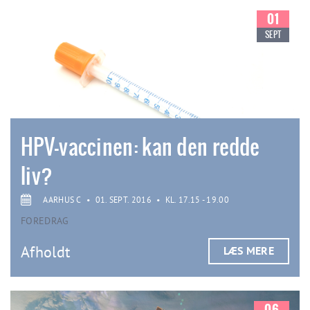
01
SEPT
HPV-vaccinen: kan den redde
liv?
AARHUS C
•
01. SEPT. 2016
•
KL. 17.15 - 19.00
FOREDRAG
Afholdt
LÆS MERE
06