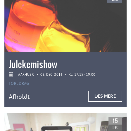
Julekemishow
AARHUS C
•
08. DEC. 2016
•
KL. 17.15 - 19.00
FOREDRAG
Afholdt
LÆS MERE
15
DEC