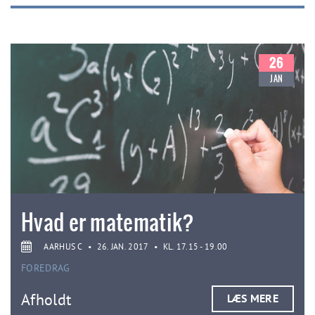
26
JAN
Hvad er matematik?
AARHUS C
•
26. JAN. 2017
•
KL. 17.15 - 19.00
FOREDRAG
Afholdt
LÆS MERE