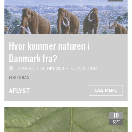
Hvor kommer naturen i
Danmark fra?
AARHUS C
•
08. SEPT. 2016
•
KL. 17.15 - 19.00
FOREDRAG
AFLYST
LÆS MERE
10
SEPT