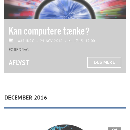
Kan computere tænke?
AARHUS C
•
24. NOV. 2016
•
KL. 17.15 - 19.00
FOREDRAG
AFLYST
LÆS MERE
DECEMBER 2016