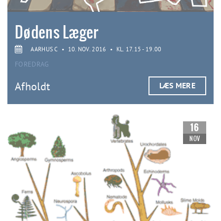
Dødens Læger
AARHUS C
•
10. NOV. 2016
•
KL. 17.15 - 19.00
FOREDRAG
Afholdt
LÆS MERE
16
NOV