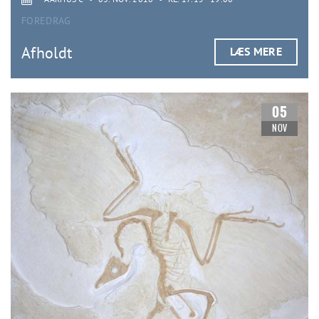
FOREDRAG
Afholdt
LÆS MERE
05
NOV