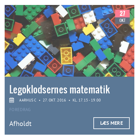
27
OKT
Legoklodsernes matematik
AARHUS C
•
27. OKT. 2016
•
KL. 17.15 - 19.00
FOREDRAG
Afholdt
LÆS MERE