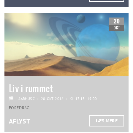
20
OKT
Liv i rummet
AARHUS C
•
20. OKT. 2016
•
KL. 17.15 - 19.00
FOREDRAG
AFLYST
LÆS MERE