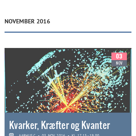
NOVEMBER 2016
03
NOV
Kvarker, Kræfter og Kvanter
AARHUS C
•
03. NOV. 2016
•
KL. 17.15 - 19.00