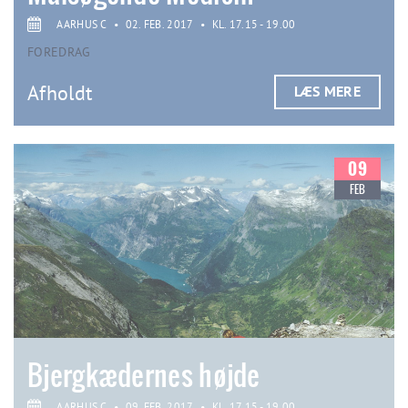
AARHUS C
•
02. FEB. 2017
•
KL. 17.15 - 19.00
FOREDRAG
Afholdt
LÆS MERE
09
FEB
Bjergkædernes højde
AARHUS C
•
09. FEB. 2017
•
KL. 17.15 - 19.00