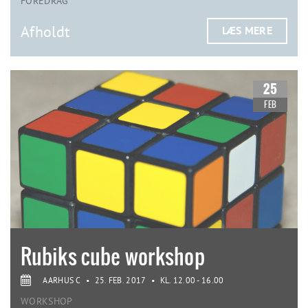
FOREDRAG
Afholdt
LÆS MERE
25
FEB
Rubiks cube workshop
AARHUS C
•
25. FEB. 2017
•
KL. 12.00 - 16.00
WORKSHOP