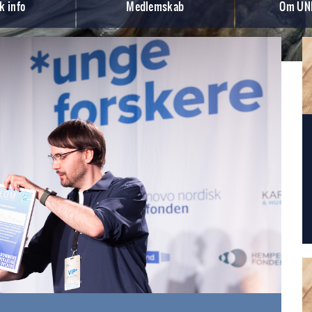
k info
Medlemskab
Om UNF