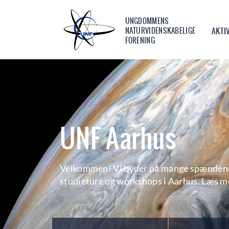
UNGDOMMENS
NATURVIDENSKABELIGE
AKTI
FORENING
UNF Aarhus
Velkommen! Vi byder på mange spændend
studieture og workshops i Aarhus. Læs me