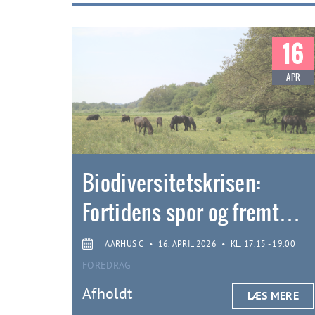
16
APR
Biodiversitetskrisen:
Fortidens spor og fremt…
AARHUS C
•
16. APRIL 2026
•
KL. 17.15 - 19.00
FOREDRAG
Afholdt
LÆS MERE