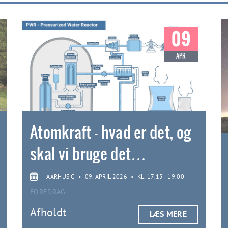
09
APR
Atomkraft - hvad er det, og
skal vi bruge det…
AARHUS C
•
09. APRIL 2026
•
KL. 17.15 - 19.00
FOREDRAG
Afholdt
LÆS MERE