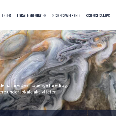
VITETER
LOKALFORENINGER
SCIENCEWEEKEND
SCIENCECAMPS
e naturvidenskabelige foredrag,
re under lokale aktiviteter.