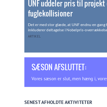
UNF uddeler pris til projekt
fuglekollisioner
Det er med stor glæde, at UNF endnu en gang ha
inkluderer deltagelse i Nobelpris-overrækkels
ARTIKEL
SÆSON AFSLUTTET:
Vores sæson er slut, men hæng i, vor
SENEST AFHOLDTE AKTIVITETER