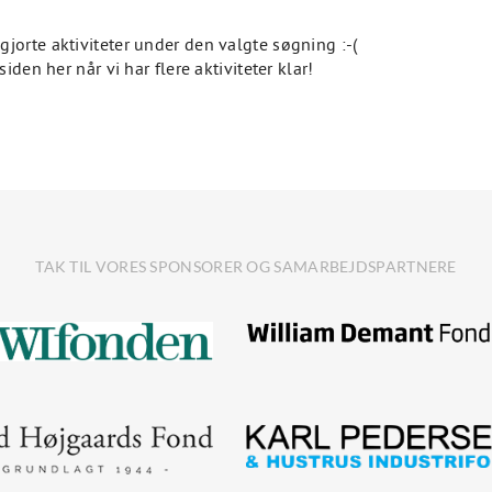
jorte aktiviteter under den valgte søgning :-(
iden her når vi har flere aktiviteter klar!
TAK TIL VORES SPONSORER OG SAMARBEJDSPARTNERE