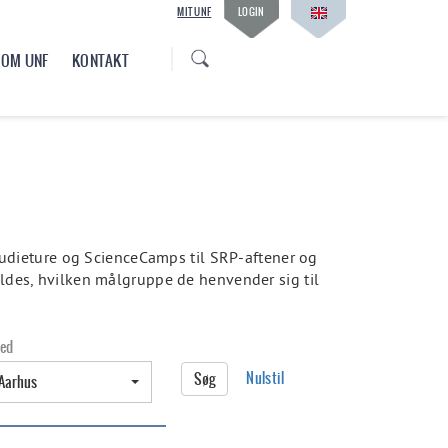
MIT UNF
LOGIN
OM UNF
KONTAKT
studieture og ScienceCamps til SRP-aftener og
oldes, hvilken målgruppe de henvender sig til
ed
Nulstil
Søg
Aarhus