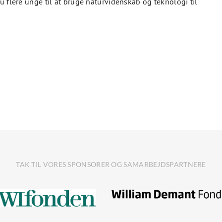
u flere unge til at bruge naturvidenskab og teknologi til
TAK TIL VORES SPONSORER OG SAMARBEJDSPARTNERE