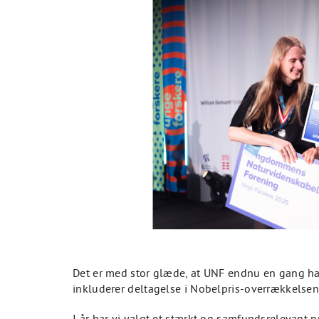
Det er med stor glæde, at UNF endnu en gang har 
inkluderer deltagelse i Nobelpris-overrækkelsen
I år har vi valgt et stærkt og samfundsrelevant pr