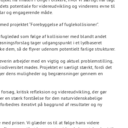
dets potentiale for videreudvikling og vinderens evne til
klar og engagerende måde.
 med projektet “Forebyggelse af fuglekollisioner”.
fugledød som følge af kollisioner med blandt andet
løsningsforslag tager udgangspunkt i et lydbaseret
ke dem, så de flyver udenom potentielt farlige strukturer.
Severin arbejder med en vigtig og aktuel problemstilling,
odiversitet mødes. Projektet er særligt stærkt, fordi det
øger dens muligheder og begrænsninger gennem en
orsøg, kritisk refleksion og videreudvikling, der gør
rer en stærk forståelse for den naturvidenskabelige
orbedres iterativt på baggrund af resultater og ny
 med prisen. Vi glæder os til at følge hans videre