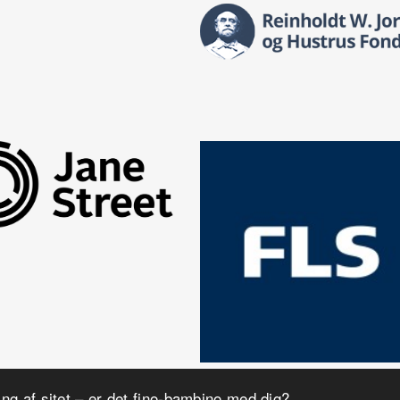
ing af sitet – er det fino-bambino med dig?