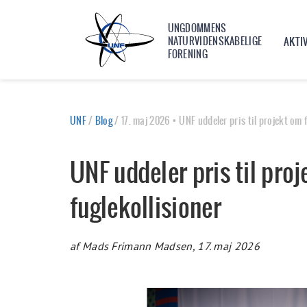
UNGDOMMENS
NATURVIDENSKABELIGE
AKTI
FORENING
UNF
/
Blog
/
17. maj 2026 • UNF uddeler pris til projekt om 
UNF uddeler pris til pro
fuglekollisioner
af Mads Frimann Madsen, 17. maj 2026