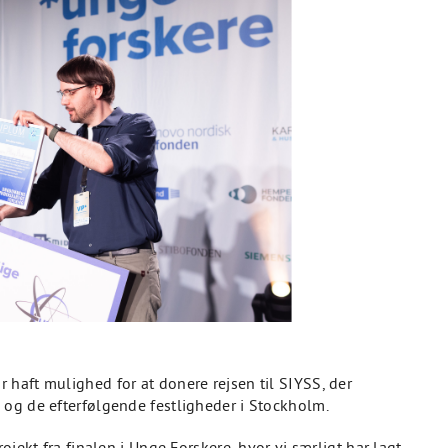
haft mulighed for at donere rejsen til SIYSS, der
 og de efterfølgende festligheder i Stockholm.
ojekt fra finalen i Unge Forskere, hvor vi særligt har lagt