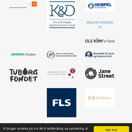
Vi bruger cookies på unf.dk til trafikmåling og optimering af
Helt fint!