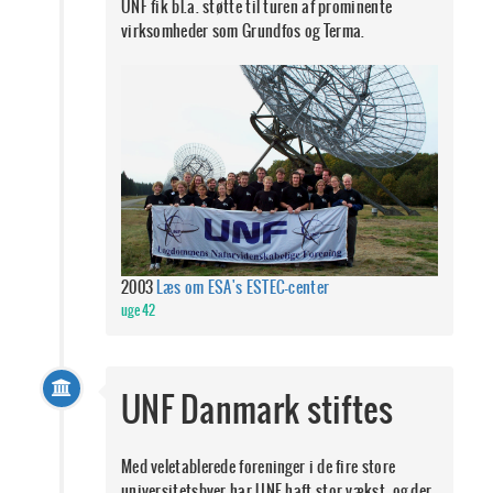
UNF fik bl.a. støtte til turen af prominente
virksomheder som Grundfos og Terma.
2003
Læs om ESA's ESTEC-center
uge 42
UNF Danmark stiftes
Med veletablerede foreninger i de fire store
universitetsbyer har UNF haft stor vækst, og der