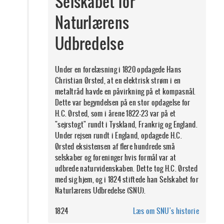
Selskabet for
Naturlærens
Udbredelse
Under en forelæsning i 1820 opdagede Hans
Christian Ørsted, at en elektrisk strøm i en
metaltråd havde en påvirkning på et kompasnål.
Dette var begyndelsen på en stor opdagelse for
H.C. Ørsted, som i årene 1822-23 var på et
"sejrstogt" rundt i Tyskland, Frankrig og England.
Under rejsen rundt i England, opdagede H.C.
Ørsted eksistensen af flere hundrede små
selskaber og foreninger hvis formål var at
udbrede naturvidenskaben. Dette tog H.C. Ørsted
med sig hjem, og i 1824 stiftede han Selskabet for
Naturlærens Udbredelse (SNU).
1824
Læs om SNU's historie