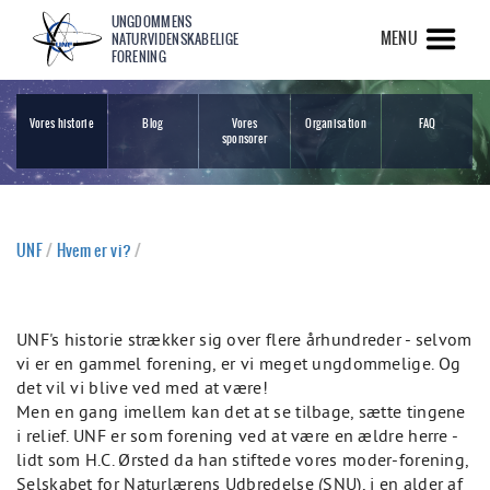
UNGDOMMENS
MENU
NATURVIDENSKABELIGE
FORENING
Vores historie
Blog
Vores
Organisation
FAQ
sponsorer
UNF
/
Hvem er vi?
/
UNF's historie strækker sig over flere århundreder - selvom
vi er en gammel forening, er vi meget ungdommelige. Og
det vil vi blive ved med at være!
Men en gang imellem kan det at se tilbage, sætte tingene
i relief. UNF er som forening ved at være en ældre herre -
lidt som H.C. Ørsted da han stiftede vores moder-forening,
Selskabet for Naturlærens Udbredelse (SNU), i en alder af