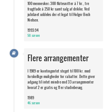
100 mennesker; 300 flütesnitter á 7 kr., tre
frugtfade á 250 kr samt salg af drikke. Ved
jubilæet uddeles der et legat til Holger Bech
Nielsen.
1993-94
50. sæson
Flere arrangementer
I 1989 er kontingentet steget til 100 kr. med
forskellige muligheder for rabatter. Dette giver
adgang til intet mindre end 33 arrangementer
hvoraf 2 er gratis og 11 er studiebesøg.
1989
46. sæson