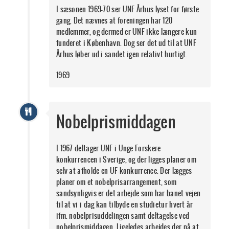
I sæsonen 1969-70 ser UNF Århus lyset for første
gang. Det nævnes at foreningen har 120
medlemmer, og dermed er UNF ikke længere kun
funderet i København. Dog ser det ud til at UNF
Århus løber ud i sandet igen relativt hurtigt.
1969
Nobelprismiddagen
I 1967 deltager UNF i Unge Forskere
konkurrencen i Sverige, og der ligges planer om
selv at afholde en UF-konkurrence. Der lægges
planer om et nobelprisarrangement, som
sandsynligvis er det arbejde som har banet vejen
til at vi i dag kan tilbyde en studietur hvert år
ifm. nobelprisuddelingen samt deltagelse ved
nobelprismiddagen. Ligeledes arbejdes der på at