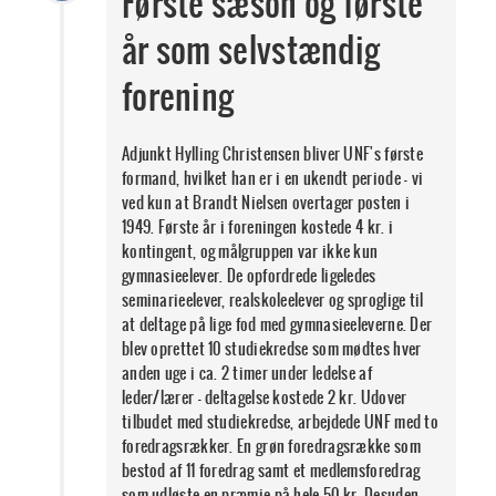
Første sæson og første
år som selvstændig
forening
Adjunkt Hylling Christensen bliver UNF's første
formand, hvilket han er i en ukendt periode - vi
ved kun at Brandt Nielsen overtager posten i
1949. Første år i foreningen kostede 4 kr. i
kontingent, og målgruppen var ikke kun
gymnasieelever. De opfordrede ligeledes
seminarieelever, realskoleelever og sproglige til
at deltage på lige fod med gymnasieeleverne. Der
blev oprettet 10 studiekredse som mødtes hver
anden uge i ca. 2 timer under ledelse af
leder/lærer - deltagelse kostede 2 kr. Udover
tilbudet med studiekredse, arbejdede UNF med to
foredragsrækker. En grøn foredragsrække som
bestod af 11 foredrag samt et medlemsforedrag
som udløste en præmie på hele 50 kr. Desuden