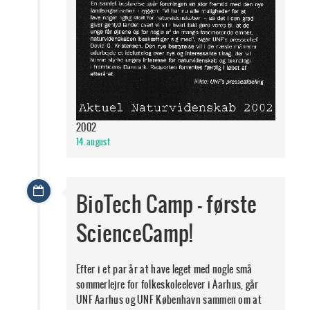
2002
14. august
BioTech Camp - første
ScienceCamp!
Efter i et par år at have leget med nogle små
sommerlejre for folkeskoleelever i Aarhus, går
UNF Aarhus og UNF København sammen om at