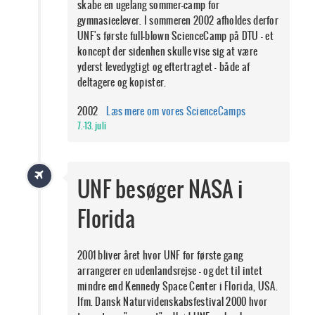
skabe en ugelang sommer-camp for
gymnasieelever. I sommeren 2002 afholdes derfor
UNF's første full-blown ScienceCamp på DTU - et
koncept der sidenhen skulle vise sig at være
yderst levedygtigt og eftertragtet - både af
deltagere og kopister.
2002
Læs mere om vores ScienceCamps
7.-13. juli
UNF besøger NASA i
Florida
2001 bliver året hvor UNF for første gang
arrangerer en udenlandsrejse - og det til intet
mindre end Kennedy Space Center i Florida, USA.
Ifm. Dansk Naturvidenskabsfestival 2000 hvor