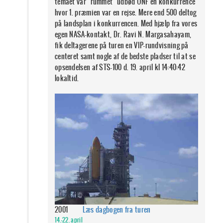
temaet var "rummet" udbød UNF en konkurrence
hvor 1. præmien var en rejse. Mere end 500 deltog
på landsplan i konkurrencen. Med hjælp fra vores
egen NASA-kontakt, Dr. Ravi N. Margasahayam,
fik deltagerene på turen en VIP-rundvisning på
centeret samt nogle af de bedste pladser til at se
opsendelsen af STS-100 d. 19. april kl 14:40:42
lokaltid.
2001
Læs dagbogen fra turen
14.-22. april