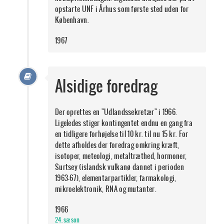
opstarte UNF i Århus som første sted uden for
København.
1967
Alsidige foredrag
Der oprettes en "Udlandssekretær" i 1966.
Ligeledes stiger kontingentet endnu en gang fra
en tidligere forhøjelse til 10 kr. til nu 15 kr. For
dette afholdes der foredrag omkring kræft,
isotoper, meteologi, metaltræthed, hormoner,
Surtsey (islandsk vulkanø dannet i perioden
1963-67), elementarpartikler, farmakologi,
mikroelektronik, RNA og mutanter.
1966
24. sæson