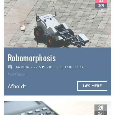
SEPT
Robomorphosis
AALBORG
•
27. SEPT. 2016
•
KL. 17.00 - 18.45
FOREDRAG
Afholdt
LÆS MERE
29
SEPT