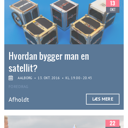
13
OKT
Hvordan bygger man en
satellit?
AALBORG
•
13. OKT. 2016
•
KL. 19.00 - 20.45
FOREDRAG
Afholdt
LÆS MERE
22