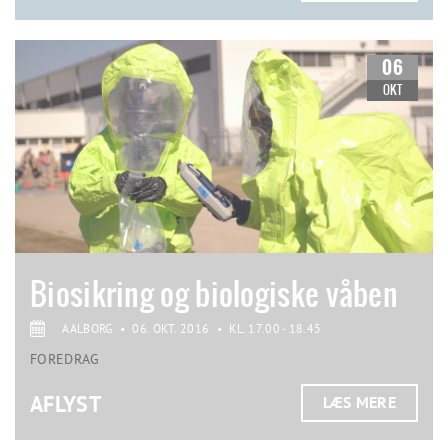
06
OKT
Biosikring og biologiske våben
AALBORG
•
06. OKT. 2016
•
KL. 17.00 - 18.45
FOREDRAG
AFLYST
LÆS MERE