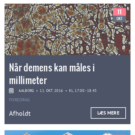
11
OKT
Når demens kan måles i
millimeter
AALBORG
•
11. OKT. 2016
•
KL. 17.00 - 18.45
FOREDRAG
Afholdt
LÆS MERE