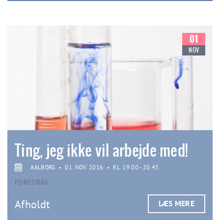
01
NOV
Ting, jeg ikke vil arbejde med!
AALBORG
•
01. NOV. 2016
•
KL. 19.00 - 20.45
FOREDRAG
Afholdt
LÆS MERE