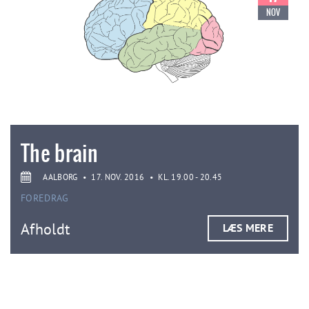
NOV
The brain
AALBORG
•
17. NOV. 2016
•
KL. 19.00 - 20.45
FOREDRAG
Afholdt
LÆS MERE