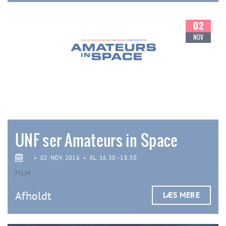
02
NOV
UNF ser Amateurs in Space
•
02. NOV. 2016
•
KL. 16.30 - 18.30
FILM
Afholdt
LÆS MERE