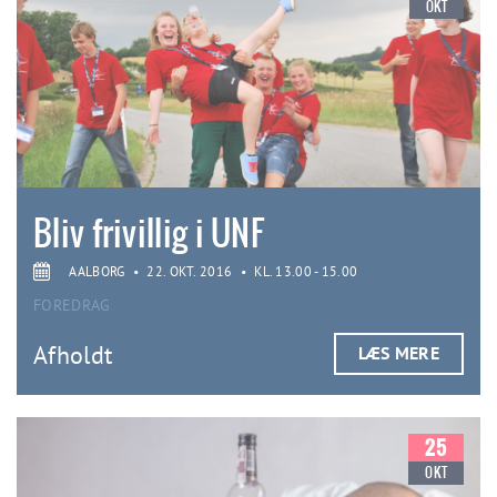
OKT
Bliv frivillig i UNF
AALBORG
•
22. OKT. 2016
•
KL. 13.00 - 15.00
FOREDRAG
Afholdt
LÆS MERE
25
OKT