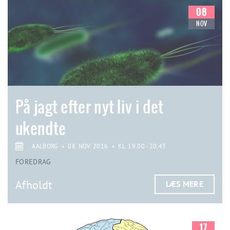
08
NOV
På jagt efter nyt liv i det
ukendte
AALBORG
•
08. NOV. 2016
•
KL. 19.00 - 20.45
FOREDRAG
Afholdt
LÆS MERE
17