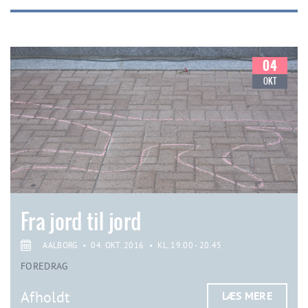
04
OKT
Fra jord til jord
AALBORG
•
04. OKT. 2016
•
KL. 19.00 - 20.45
FOREDRAG
Afholdt
LÆS MERE