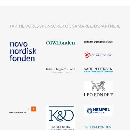
TAK TIL VORES SPONSORER OG SAMARBEJDSPARTNERE