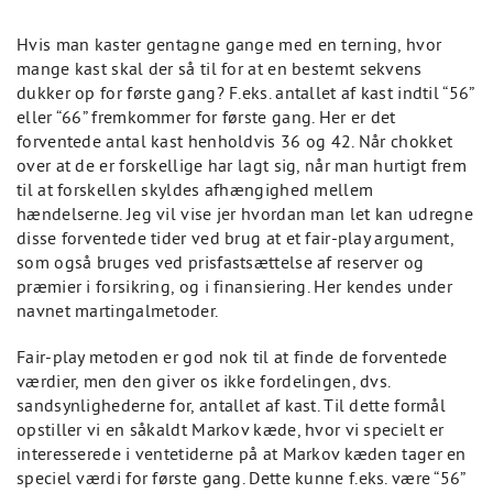
Hvis man kaster gentagne gange med en terning, hvor
mange kast skal der så til for at en bestemt sekvens
dukker op for første gang? F.eks. antallet af kast indtil “56”
eller “66” fremkommer for første gang. Her er det
forventede antal kast henholdvis 36 og 42. Når chokket
over at de er forskellige har lagt sig, når man hurtigt frem
til at forskellen skyldes afhængighed mellem
hændelserne. Jeg vil vise jer hvordan man let kan udregne
disse forventede tider ved brug at et fair-play argument,
som også bruges ved prisfastsættelse af reserver og
præmier i forsikring, og i finansiering. Her kendes under
navnet martingalmetoder.
Fair-play metoden er god nok til at finde de forventede
værdier, men den giver os ikke fordelingen, dvs.
sandsynlighederne for, antallet af kast. Til dette formål
opstiller vi en såkaldt Markov kæde, hvor vi specielt er
interesserede i ventetiderne på at Markov kæden tager en
speciel værdi for første gang. Dette kunne f.eks. være “56”