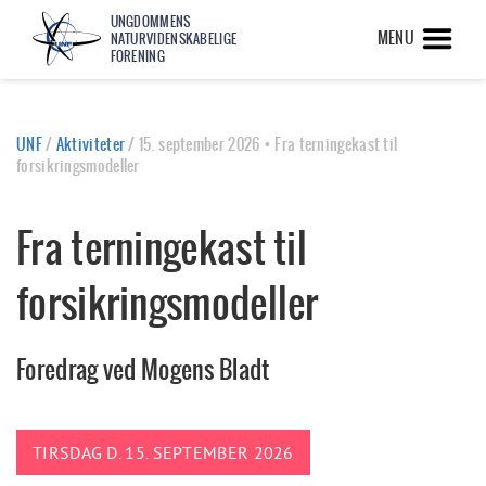
UNGDOMMENS
MENU
NATURVIDENSKABELIGE
FORENING
UNF
/
Aktiviteter
/
15. september 2026 • Fra terningekast til
forsikringsmodeller
Fra terningekast til
forsikringsmodeller
Foredrag ved Mogens Bladt
TIRSDAG D. 15. SEPTEMBER 2026