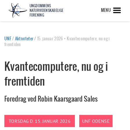
UNGDOMMENS
MENU
NATURVIDENSKABELIGE
FORENING
UNF
/
Aktiviteter
/
15. januar 2026 • Kvantecomputere, nu og i
fremtiden
Kvantecomputere, nu og i
fremtiden
Foredrag ved Robin Kaarsgaard Sales
TORSDAG D. 15. JANUAR 2026
UNF ODENSE