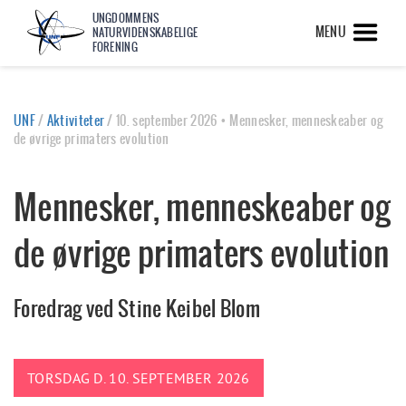
UNGDOMMENS
MENU
NATURVIDENSKABELIGE
FORENING
UNF
/
Aktiviteter
/
10. september 2026 • Mennesker, menneskeaber og
de øvrige primaters evolution
Mennesker, menneskeaber og
de øvrige primaters evolution
Foredrag ved Stine Keibel Blom
TORSDAG D. 10. SEPTEMBER 2026