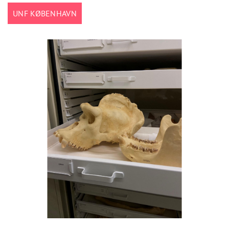
UNF KØBENHAVN