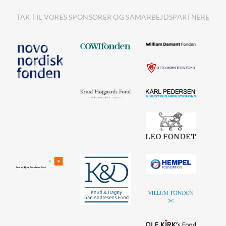
TAK TIL VORES SPONSORER OG SAMARBEJDSPARTNERE