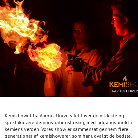
Kemishowet fra Aarhus Universitet laver de vildeste og
spektakulære demonstrationsforsøg, med udgangspunkt i
kemiens verden. Vores show er sammensat gennem flere
generationer af kemishowerer, som har udvalgt de bedste,