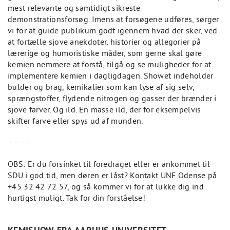
mest relevante og samtidigt sikreste
demonstrationsforsøg. Imens at forsøgene udføres, sørger
vi for at guide publikum godt igennem hvad der sker, ved
at fortælle sjove anekdoter, historier og allegorier på
lærerige og humoristiske måder, som gerne skal gøre
kemien nemmere at forstå, tilgå og se muligheder for at
implementere kemien i dagligdagen. Showet indeholder
bulder og brag, kemikalier som kan lyse af sig selv,
sprængstoffer, flydende nitrogen og gasser der brænder i
sjove farver. Og ild. En masse ild, der for eksempelvis
skifter farve eller spys ud af munden.
––––
OBS: Er du forsinket til foredraget eller er ankommet til
SDU i god tid, men døren er låst? Kontakt UNF Odense på
+45 32 42 72 57, og så kommer vi for at lukke dig ind
hurtigst muligt. Tak for din forståelse!