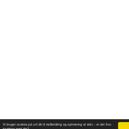
Vi bruger cookies på unf.dk til trafikmåling og optimering af sitet – er det fino-
bambino med dig?