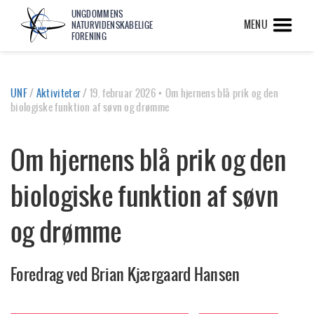
UNGDOMMENS
MENU
NATURVIDENSKABELIGE
FORENING
UNF
/
Aktiviteter
/
19. februar 2026 • Om hjernens blå prik og den
biologiske funktion af søvn og drømme
Om hjernens blå prik og den
biologiske funktion af søvn
og drømme
Foredrag ved Brian Kjærgaard Hansen