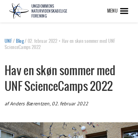
UNGDOMMENS
MENU
NATURVIDENSKABELIGE
FORENING
UNF
/
Blog
/
02. februar 2022 • Hav en skøn sommer med UNF
ScienceCamps 2022
Hav en skøn sommer med
UNF ScienceCamps 2022
af Anders Bærentzen, 02. februar 2022