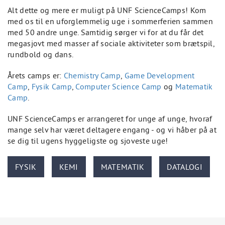
Alt dette og mere er muligt på UNF ScienceCamps! Kom
med os til en uforglemmelig uge i sommerferien sammen
med 50 andre unge. Samtidig sørger vi for at du får det
megasjovt med masser af sociale aktiviteter som brætspil,
rundbold og dans.
Årets camps er:
Chemistry Camp
,
Game Development
Camp
,
Fysik Camp
,
Computer Science Camp
og
Matematik
Camp
.
UNF ScienceCamps er arrangeret for unge af unge, hvoraf
mange selv har været deltagere engang - og vi håber på at
se dig til ugens hyggeligste og sjoveste uge!
FYSIK
KEMI
MATEMATIK
DATALOGI