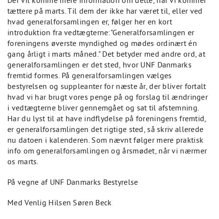
Der vil komme mere information om dette, når vi kommer
tættere på marts. Til dem der ikke har været til, eller ved
hvad generalforsamlingen er, følger her en kort
introduktion fra vedtægterne:"Generalforsamlingen er
foreningens øverste myndighed og mødes ordinært én
gang årligt i marts måned." Det betyder med andre ord, at
generalforsamlingen er det sted, hvor UNF Danmarks
fremtid formes. På generalforsamlingen vælges
bestyrelsen og suppleanter for næste år, der bliver fortalt
hvad vi har brugt vores penge på og forslag til ændringer
i vedtægterne bliver gennemgået og sat til afstemning.
Har du lyst til at have indflydelse på foreningens fremtid,
er generalforsamlingen det rigtige sted, så skriv allerede
nu datoen i kalenderen. Som nævnt følger mere praktisk
info om generalforsamlingen og årsmødet, når vi nærmer
os marts.
På vegne af UNF Danmarks Bestyrelse
Med Venlig Hilsen Søren Beck