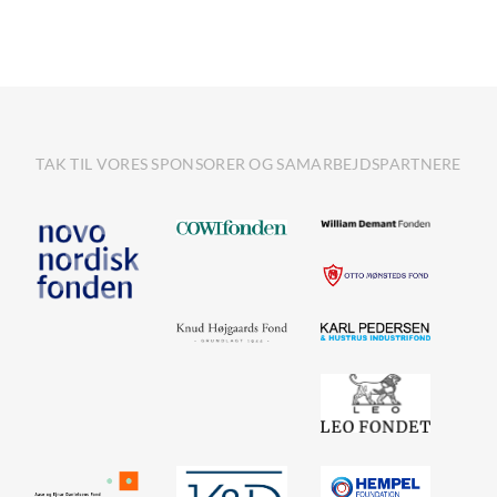
TAK TIL VORES SPONSORER OG SAMARBEJDSPARTNERE