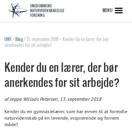
UNGDOMMENS
MENU
NATURVIDENSKABELIGE
FORENING
UNF
/
Blog
/
13. september 2018 • Kender du en lærer, der bør
anerkendes for sit arbejde?
Kender du en lærer, der bør
anerkendes for sit arbejde?
af Jeppe Willads Petersen, 13. september 2018
Kender du en gymnasielærer, som har evnen til at formidle
naturvidenskab på en levende, inspirerende og fornem
måde?