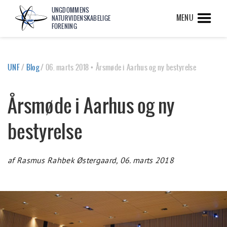
UNGDOMMENS
MENU
NATURVIDENSKABELIGE
FORENING
UNF
/
Blog
/
06. marts 2018 • Årsmøde i Aarhus og ny bestyrelse
Årsmøde i Aarhus og ny
bestyrelse
af Rasmus Rahbek Østergaard, 06. marts 2018