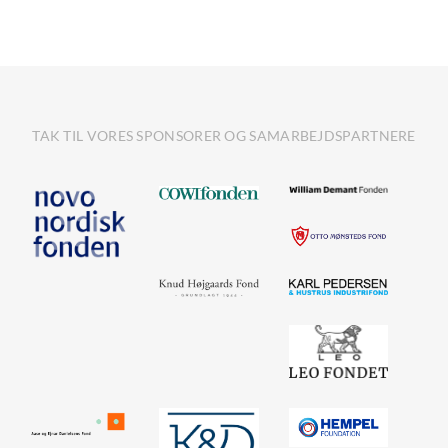
TAK TIL VORES SPONSORER OG SAMARBEJDSPARTNERE