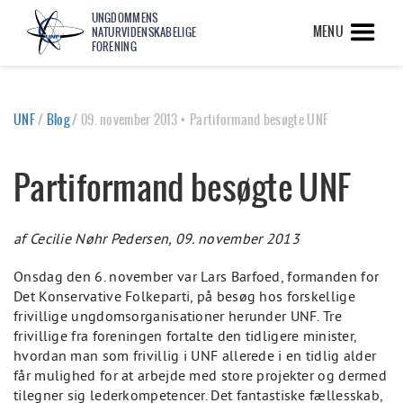
UNGDOMMENS
MENU
NATURVIDENSKABELIGE
FORENING
UNF
/
Blog
/
09. november 2013 • Partiformand besøgte UNF
Partiformand besøgte UNF
af Cecilie Nøhr Pedersen, 09. november 2013
Onsdag den 6. november var Lars Barfoed, formanden for
Det Konservative Folkeparti, på besøg hos forskellige
frivillige ungdomsorganisationer herunder UNF. Tre
frivillige fra foreningen fortalte den tidligere minister,
hvordan man som frivillig i UNF allerede i en tidlig alder
får mulighed for at arbejde med store projekter og dermed
tilegner sig lederkompetencer. Det fantastiske fællesskab,