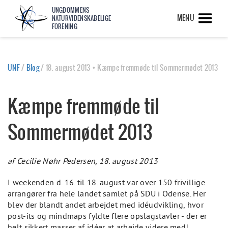
UNGDOMMENS
MENU
NATURVIDENSKABELIGE
FORENING
UNF
/
Blog
/
18. august 2013 • Kæmpe fremmøde til Sommermødet 2013
Kæmpe fremmøde til
Sommermødet 2013
af Cecilie Nøhr Pedersen, 18. august 2013
I weekenden d. 16. til 18. august var over 150 frivillige
arrangører fra hele landet samlet på SDU i Odense. Her
blev der blandt andet arbejdet med idéudvikling, hvor
post-its og mindmaps fyldte flere opslagstavler - der er
helt sikkert masser af idéer at arbejde videre med!