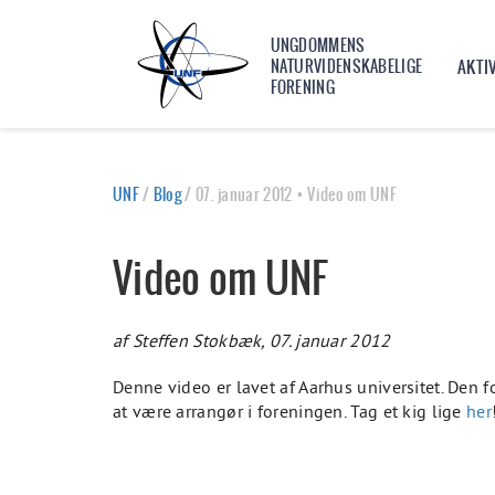
UNGDOMMENS
NATURVIDENSKABELIGE
AKTI
FORENING
UNF
/
Blog
/
07. januar 2012 • Video om UNF
Video om UNF
af Steffen Stokbæk, 07. januar 2012
Denne video er lavet af Aarhus universitet. Den f
at være arrangør i foreningen. Tag et kig lige
her