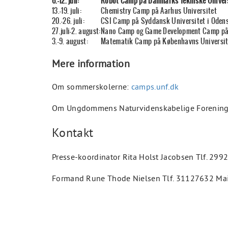
6.-12. juli:
Robot Camp på Danmarks Tekniske Univer
13.-19. juli:
Chemistry Camp på Aarhus Universitet
20.-26. juli:
CSI Camp på Syddansk Universitet i Oden
27.juli-2. august:
Nano Camp og Game Development Camp på 
3.-9. august:
Matematik Camp på Københavns Universit
Mere information
Om sommerskolerne:
camps.unf.dk
Om Ungdommens Naturvidenskabelige Forenin
Kontakt
Presse-koordinator Rita Holst Jacobsen Tlf. 29
Formand Rune Thode Nielsen Tlf. 31127632 Ma