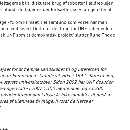
deltagerne bl.a. diskutere brug af robotter i ældreplejen.
 blandt deltagerne, der fortsætter, selv længe efter at
bage - fx om klimaet. I et samfund som vores har man
t mere end svært. Derfor er der brug for UNF. Uden viden
ktisk UNF som et demokratisk projekt" slutter Rune Thode
er for at fremme kendskabet til og interessen for
 unge. Foreningen startede sit virke i 1944 i København,
4 største universitetsbyer. Siden 2002 har UNF desuden
reningen talte i 2007 5.500 medlemmer og ca. 200
 udvider foreningen i disse år fokusområdet til også at
res af ulønnede frivillige, hvoraf de fleste er
*