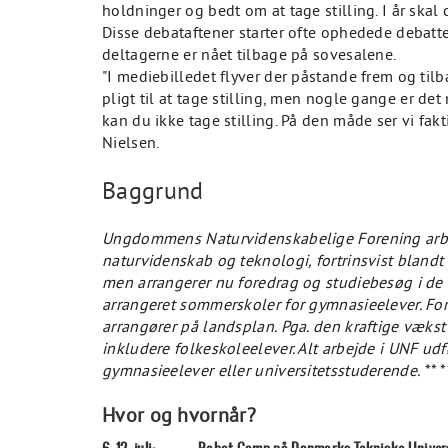
holdninger og bedt om at tage stilling. I år skal 
Disse debataftener starter ofte ophedede debatter
deltagerne er nået tilbage på sovesalene.
"I mediebilledet flyver der påstande frem og til
pligt til at tage stilling, men nogle gange er de
kan du ikke tage stilling. På den måde ser vi fa
Nielsen.
Baggrund
Ungdommens Naturvidenskabelige Forening arbejd
naturvidenskab og teknologi, fortrinsvist blandt
men arrangerer nu foredrag og studiebesøg i de 
arrangeret sommerskoler for gymnasieelever. Fo
arrangører på landsplan. Pga. den kraftige vækst
inkludere folkeskoleelever. Alt arbejde i UNF udfø
gymnasieelever eller universitetsstuderende.
** *
Hvor og hvornår?