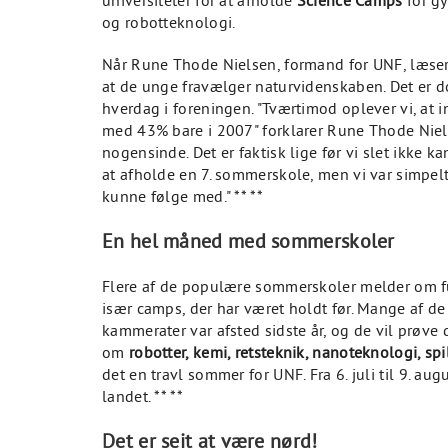
universiteter for at afholde
Science Camps
for gy
og robotteknologi.
Når Rune Thode Nielsen, formand for UNF, læser 
at de unge fravælger naturvidenskaben. Det er do
hverdag i foreningen. "Tværtimod oplever vi, at i
med 43% bare i 2007" forklarer Rune Thode Nielse
nogensinde. Det er faktisk lige før vi slet ikke 
at afholde en 7. sommerskole, men vi var simpelth
kunne følge med." ** **
En hel måned med sommerskoler
Flere af de populære sommerskoler melder om ful
især camps, der har været holdt før. Mange af de u
kammerater var afsted sidste år, og de vil prøv
om
robotter, kemi, retsteknik, nanoteknologi, s
det en travl sommer for UNF. Fra 6. juli til 9. au
landet. ** **
Det er sejt at være nørd!