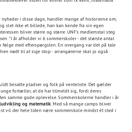
mnasieelever inden for emner som fx kemi, matematik
nyheder i disse dage, handler mange af historierne om,
g slet ikke et billede, han kan kende fra sin egen
nteressen bliver større og større. UNF's medlemstal steg
n. "I år afholder vi 6 sommerskoler - det største antal
kan følge med efterspørgslen. En overgang var det på tale
en nødt til at sige stop - arrangørerne skal jo også
dt besatte pladser og folk på venteliste. Det gælder
nge fortæller, at de har tilmeldt sig, fordi deres
e den samme gode oplevelse. Sommerskolerne handler i år
piludvikling og matematik
. Med så mange camps bliver
gust vil der hele tiden være sommerskole mindst ét sted i