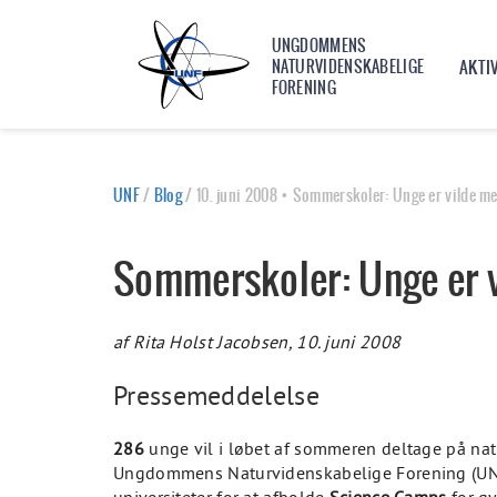
UNGDOMMENS
NATURVIDENSKABELIGE
AKTI
FORENING
UNF
/
Blog
/
10. juni 2008 • Sommerskoler: Unge er vilde m
Sommerskoler: Unge er 
af Rita Holst Jacobsen, 10. juni 2008
Pressemeddelelse
286
unge vil i løbet af sommeren deltage på na
Ungdommens Naturvidenskabelige Forening (UNF). 