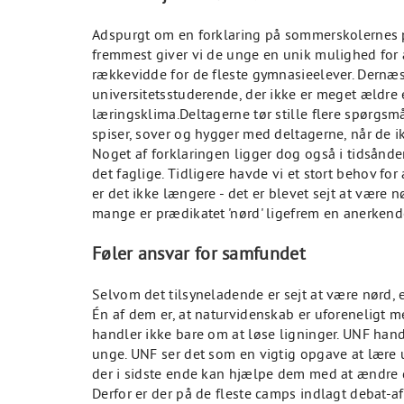
Adspurgt om en forklaring på sommerskolernes p
fremmest giver vi de unge en unik mulighed for 
rækkevidde for de fleste gymnasieelever. Dernæst 
universitetsstuderende, der ikke er meget ældre 
læringsklima.Deltagerne tør stille flere spørgsmå
spiser, sover og hygger med deltagerne, når de ik
Noget af forklaringen ligger dog også i tidsånden
det faglige. Tidligere havde vi et stort behov for
er det ikke længere - det er blevet sejt at være 
mange er prædikatet 'nørd' ligefrem en anerkende
Føler ansvar for samfundet
Selvom det tilsyneladende er sejt at være nørd,
Én af dem er, at naturvidenskab er uforeneligt
handler ikke bare om at løse ligninger. UNF hand
unge. UNF ser det som en vigtig opgave at lære 
der i sidste ende kan hjælpe dem med at ændre 
Derfor er der på de fleste camps indlagt debat-af