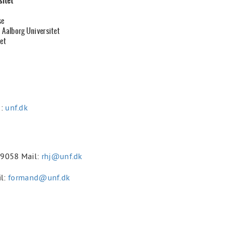
sitet
se
Aalborg Universitet
et
g:
unf.dk
929058 Mail:
rhj@unf.dk
il:
formand@unf.dk