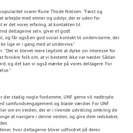
opularitet svarer Rune Thode Nielsen: "Først og
at arbejde med emner og udstyr, der er uden for
er det vores erfaring, at kontakten til
end deltagerne selv, giver et godt
l, og får også en god social kontakt til underviserne, der
ke lige er i gang med at undervise."
: "Det er blevet mere legitimt at dyrke sin interesse for
 at forsikre folk om, at vi bestemt ikke var nørder. Sådan
nørd, og det kan vi også mærke på vores deltagere. For
lse."
 er der stadig nogle fordomme, UNF gerne vil nedbryde.
 med samfundsengagement og bløde værdier. For UNF
ler om en verden, der er i rivende udvikling omkring de
unge at navigere i denne verden, og give dem redskaber,
den.
tener, hvor deltagerne bliver udfordret på deres