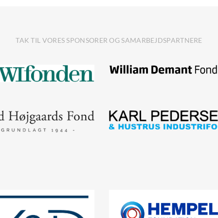
TAK TIL VORES SPONSORER OG SAMARBEJDSPARTNERE