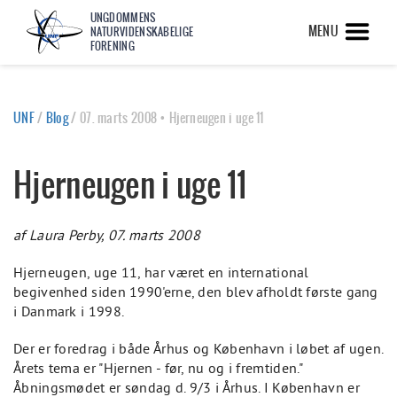
UNGDOMMENS
MENU
NATURVIDENSKABELIGE
FORENING
UNF
/
Blog
/
07. marts 2008 • Hjerneugen i uge 11
Hjerneugen i uge 11
af Laura Perby, 07. marts 2008
Hjerneugen, uge 11, har været en international
begivenhed siden 1990'erne, den blev afholdt første gang
i Danmark i 1998.
Der er foredrag i både Århus og København i løbet af ugen.
Årets tema er "Hjernen - før, nu og i fremtiden."
Åbningsmødet er søndag d. 9/3 i Århus. I København er