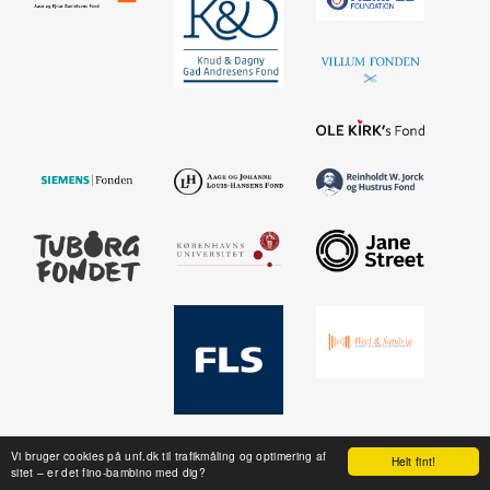
Vi bruger cookies på unf.dk til trafikmåling og optimering af
Helt fint!
sitet – er det fino-bambino med dig?