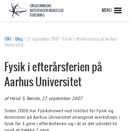
UNGDOMMENS
MENU
NATURVIDENSKABELIGE
FORENING
UNF
/
Blog
/
27. september 2007 • Fysik i efterårsferien på Aarhus
Universitet
Fysik i efterårsferien på
Aarhus Universitet
af Heidi S. Rønde, 27. september 2007
Siden 2000 har Fysikshowet ved Institut for Fysik og
Astronomi på Aarhus Universitet arrangeret workshops i
fysik for 1.g'ere i efterårsferien og i år er det udvidet til
også at dække 2.g'ere.