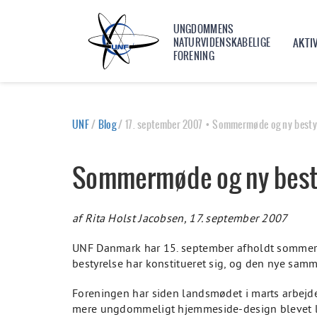
UNGDOMMENS
NATURVIDENSKABELIGE
AKTI
FORENING
UNF
/
Blog
/
17. september 2007 • Sommermøde og ny besty
Sommermøde og ny best
af Rita Holst Jacobsen, 17. september 2007
UNF Danmark har 15. september afholdt sommer
bestyrelse har konstitueret sig, og den nye sam
Foreningen har siden landsmødet i marts arbejdet
mere ungdommeligt hjemmeside-design blevet lan