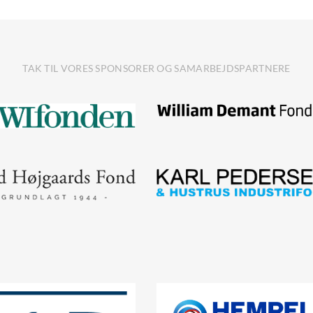
TAK TIL VORES SPONSORER OG SAMARBEJDSPARTNERE