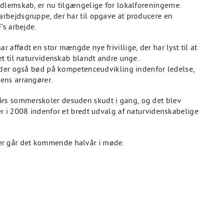
dlemskab, er nu tilgængelige for lokalforeningerne.
rbejdsgruppe, der har til opgave at producere en
's arbejde.
affødt en stor mængde nye frivillige, der har lyst til at
et til naturvidenskab blandt andre unge.
 der også bød på kompetenceudvikling indenfor ledelse,
ens arrangører.
s sommerskoler desuden skudt i gang, og det blev
r i 2008 indenfor et bredt udvalg af naturvidenskabelige
, der går det kommende halvår i møde.