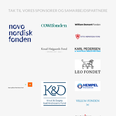
TAK TIL VORES SPONSORER OG SAMARBEJDSPARTNERE