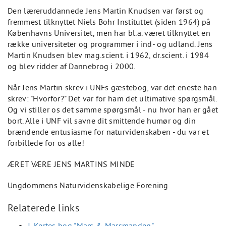
Den læreruddannede Jens Martin Knudsen var først og
fremmest tilknyttet Niels Bohr Instituttet (siden 1964) på
Københavns Universitet, men har bl.a. været tilknyttet en
række universiteter og programmer i ind- og udland. Jens
Martin Knudsen blev mag.scient. i 1962, dr.scient. i 1984
og blev ridder af Dannebrog i 2000.
Når Jens Martin skrev i UNFs gæstebog, var det eneste han
skrev: "Hvorfor?" Det var for ham det ultimative spørgsmål.
Og vi stiller os det samme spørgsmål - nu hvor han er gået
bort. Alle i UNF vil savne dit smittende humør og din
brændende entusiasme for naturvidenskaben - du var et
forbillede for os alle!
ÆRET VÆRE JENS MARTINS MINDE
Ungdommens Naturvidenskabelige Forening
Relaterede links
J. Kertes bog "Mars & Marsmanden"