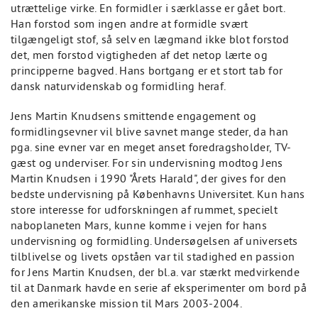
utrættelige virke. En formidler i særklasse er gået bort.
Han forstod som ingen andre at formidle svært
tilgængeligt stof, så selv en lægmand ikke blot forstod
det, men forstod vigtigheden af det netop lærte og
principperne bagved. Hans bortgang er et stort tab for
dansk naturvidenskab og formidling heraf.
Jens Martin Knudsens smittende engagement og
formidlingsevner vil blive savnet mange steder, da han
pga. sine evner var en meget anset foredragsholder, TV-
gæst og underviser. For sin undervisning modtog Jens
Martin Knudsen i 1990 "Årets Harald", der gives for den
bedste undervisning på Københavns Universitet. Kun hans
store interesse for udforskningen af rummet, specielt
naboplaneten Mars, kunne komme i vejen for hans
undervisning og formidling. Undersøgelsen af universets
tilblivelse og livets opståen var til stadighed en passion
for Jens Martin Knudsen, der bl.a. var stærkt medvirkende
til at Danmark havde en serie af eksperimenter om bord på
den amerikanske mission til Mars 2003-2004.