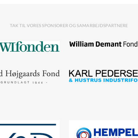
TAK TIL VORES SPONSORER OG SAMARBEJDSPARTNERE