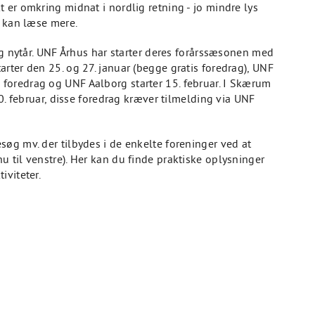
 er omkring midnat i nordlig retning - jo mindre lys
u kan læse mere.
 og nytår. UNF Århus har starter deres forårssæsonen med
rter den 25. og 27. januar (begge gratis foredrag), UNF
foredrag og UNF Aalborg starter 15. februar. I Skærum
10. februar, disse foredrag kræver tilmelding via UNF
øg mv. der tilbydes i de enkelte foreninger ved at
 til venstre). Her kan du finde praktiske oplysninger
iviteter.