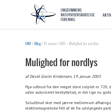
UNGDOMMENS
NATURVIDENSKABELIGE
AKTI
FORENING
UNF
/
Blog
/
19. januar 2005 • Mulighed for nordlys
Mulighed for nordlys
af David Grolin Kristensen, 19. januar 2005
Pga udbrud fra den meget store solplet nr. 720, d
uden autoriseret beskyttelse), er der lige nu god
Soludbrud sker med jævne mellemrum afhængigt af
elektromagnetiske felt af de fra udslyngede parti