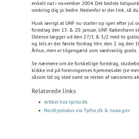
enkelt nat i november 2004. Det bedste tidspunkt
omkring dig jo bedre. Nedenfor er der link, så d
Husk iøvrigt at UNF nu starter op igen efter jul
foredrag den 13. & 20. januar, UNF København sta
Odense lægger ud den 27/1 & 3/2 med to gratis 
og Jels er der første fordrag hhv. den 2. og den 
Århus, men er tilgengæld som sædvanlig gratis.
Se nærmere om de forskellige foredrag, studiebes
klikke ind på foreningernes hjemmesider (se menu
såsom tid og sted samt se resten af sæsonens akt
Relaterede links
Artikel hos tycho.dk
Nordlysstatus via Tycho,dk & noaa.gov