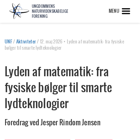
UNGDOMMENS
MENU
NATURVIDENSKABELIGE
FORENING
UNF
/
Aktiviteter
/
12. maj 2026 • Lyden af matematik: fra fysiske
bølger til smarte lydteknologier
Lyden af matematik: fra
fysiske bølger til smarte
lydteknologier
Foredrag ved Jesper Rindom Jensen