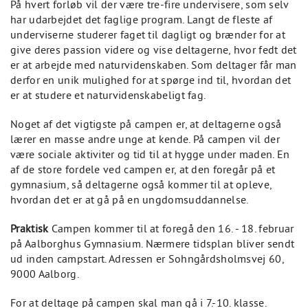
På hvert forløb vil der være tre-fire undervisere, som selv
har udarbejdet det faglige program. Langt de fleste af
underviserne studerer faget til dagligt og brænder for at
give deres passion videre og vise deltagerne, hvor fedt det
er at arbejde med naturvidenskaben. Som deltager får man
derfor en unik mulighed for at spørge ind til, hvordan det
er at studere et naturvidenskabeligt fag.
Noget af det vigtigste på campen er, at deltagerne også
lærer en masse andre unge at kende. På campen vil der
være sociale aktiviter og tid til at hygge under maden. En
af de store fordele ved campen er, at den foregår på et
gymnasium, så deltagerne også kommer til at opleve,
hvordan det er at gå på en ungdomsuddannelse.
Praktisk
Campen kommer til at foregå den 16. - 18. februar
på Aalborghus Gymnasium. Nærmere tidsplan bliver sendt
ud inden campstart. Adressen er Sohngårdsholmsvej 60,
9000 Aalborg.
For at deltage på campen skal man gå i 7.-10. klasse.