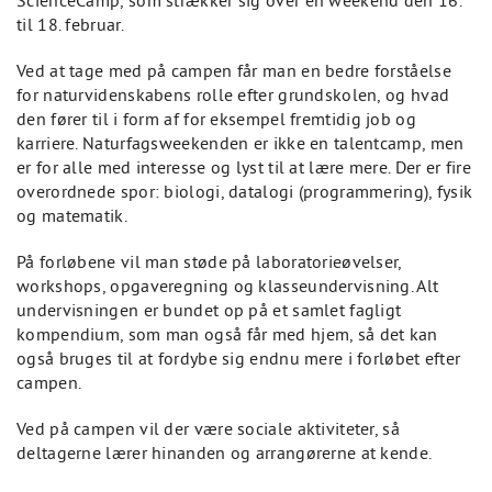
ScienceCamp, som strækker sig over en weekend den 16.
til 18. februar.
Ved at tage med på campen får man en bedre forståelse
for naturvidenskabens rolle efter grundskolen, og hvad
den fører til i form af for eksempel fremtidig job og
karriere. Naturfagsweekenden er ikke en talentcamp, men
er for alle med interesse og lyst til at lære mere. Der er fire
overordnede spor: biologi, datalogi (programmering), fysik
og matematik.
På forløbene vil man støde på laboratorieøvelser,
workshops, opgaveregning og klasseundervisning. Alt
undervisningen er bundet op på et samlet fagligt
kompendium, som man også får med hjem, så det kan
også bruges til at fordybe sig endnu mere i forløbet efter
campen.
Ved på campen vil der være sociale aktiviteter, så
deltagerne lærer hinanden og arrangørerne at kende.