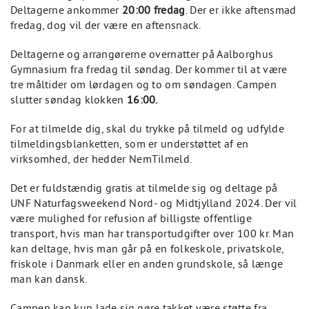
Deltagerne ankommer
20:00 fredag
. Der er ikke aftensmad
fredag, dog vil der være en aftensnack.
Deltagerne og arrangørerne overnatter på Aalborghus
Gymnasium fra fredag til søndag. Der kommer til at være
tre måltider om lørdagen og to om søndagen. Campen
slutter søndag klokken
16:00.
For at tilmelde dig, skal du trykke på tilmeld og udfylde
tilmeldingsblanketten, som er understøttet af en
virksomhed, der hedder NemTilmeld.
Det er fuldstændig gratis at tilmelde sig og deltage på
UNF Naturfagsweekend Nord- og Midtjylland 2024. Der vil
være mulighed for refusion af billigste offentlige
transport, hvis man har transportudgifter over 100 kr. Man
kan deltage, hvis man går på en folkeskole, privatskole,
friskole i Danmark eller en anden grundskole, så længe
man kan dansk.
Campen kan kun lade sig gøre takket være støtte fra